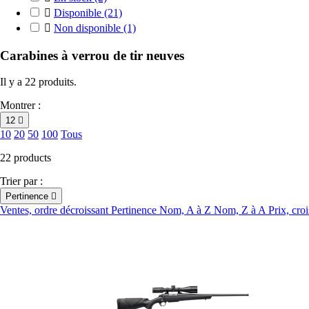

Disponible
(21)

Non disponible
(1)
Carabines à verrou de tir neuves
Il y a 22 produits.
Montrer :
12

10
20
50
100
Tous
22 products
Trier par :
Pertinence

Ventes, ordre décroissant
Pertinence
Nom, A à Z
Nom, Z à A
Prix, cro