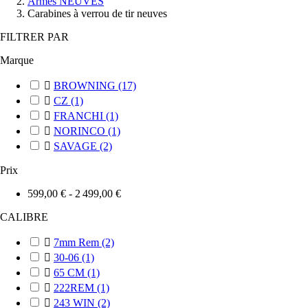
Armes NEUVES
Carabines à verrou de tir neuves
FILTRER PAR
Marque

BROWNING
(17)

CZ
(1)

FRANCHI
(1)

NORINCO
(1)

SAVAGE
(2)
Prix
599,00 € - 2 499,00 €
CALIBRE

7mm Rem
(2)

30-06
(1)

65 CM
(1)

222REM
(1)

243 WIN
(2)