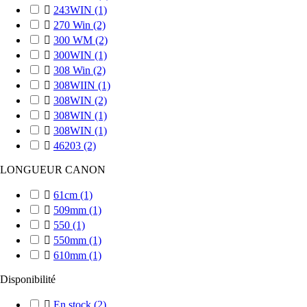

243WIN
(1)

270 Win
(2)

300 WM
(2)

300WIN
(1)

308 Win
(2)

308WIIN
(1)

308WIN
(2)

308WIN
(1)

308WIN
(1)

46203
(2)
LONGUEUR CANON

61cm
(1)

509mm
(1)

550
(1)

550mm
(1)

610mm
(1)
Disponibilité

En stock
(2)