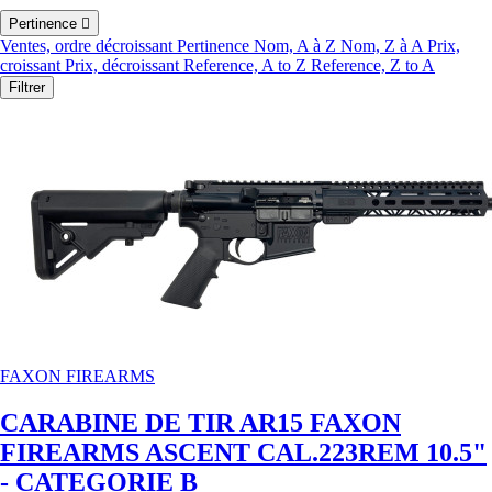
Pertinence

Ventes, ordre décroissant
Pertinence
Nom, A à Z
Nom, Z à A
Prix,
croissant
Prix, décroissant
Reference, A to Z
Reference, Z to A
Filtrer
FAXON FIREARMS
CARABINE DE TIR AR15 FAXON
FIREARMS ASCENT CAL.223REM 10.5"
- CATEGORIE B