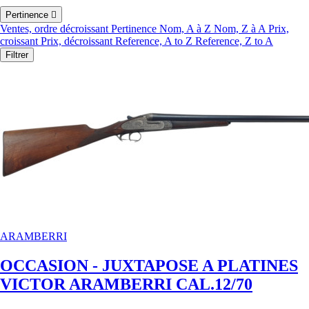
Pertinence

Ventes, ordre décroissant
Pertinence
Nom, A à Z
Nom, Z à A
Prix,
croissant
Prix, décroissant
Reference, A to Z
Reference, Z to A
Filtrer
ARAMBERRI
OCCASION - JUXTAPOSE A PLATINES
VICTOR ARAMBERRI CAL.12/70