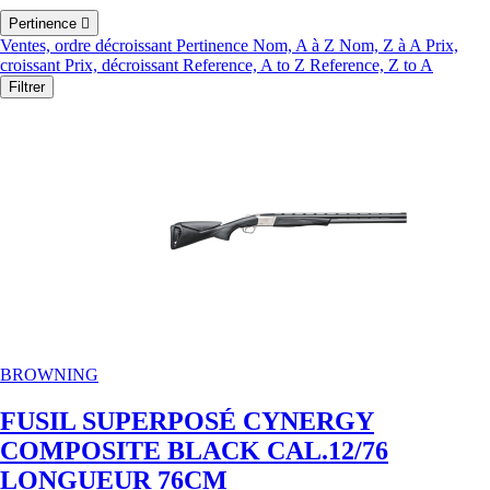
Pertinence

Ventes, ordre décroissant
Pertinence
Nom, A à Z
Nom, Z à A
Prix,
croissant
Prix, décroissant
Reference, A to Z
Reference, Z to A
Filtrer
BROWNING
FUSIL SUPERPOSÉ CYNERGY
COMPOSITE BLACK CAL.12/76
LONGUEUR 76CM