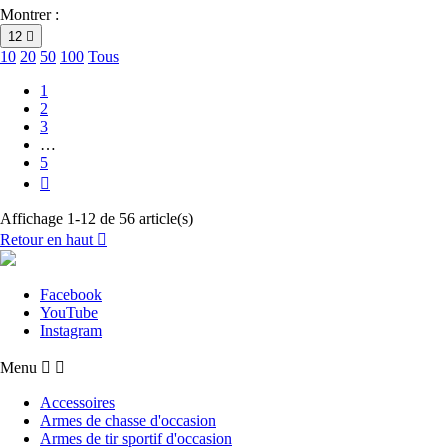
Montrer :
12

10
20
50
100
Tous
1
2
3
…
5

Affichage 1-12 de 56 article(s)
Retour en haut

Facebook
YouTube
Instagram
Menu


Accessoires
Armes de chasse d'occasion
Armes de tir sportif d'occasion