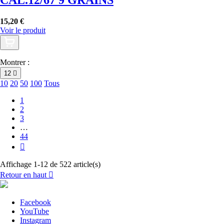
CAL.12/67 9 GRAINS
15,20 €
Voir le produit
Montrer :
12

10
20
50
100
Tous
1
2
3
…
44

Affichage 1-12 de 522 article(s)
Retour en haut

Facebook
YouTube
Instagram