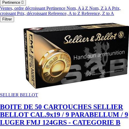
Pertinence

Ventes, ordre décroissant
Pertinence
Nom, A à Z
Nom, Z à A
Prix,
croissant
Prix, décroissant
Reference, A to Z
Reference, Z to A
Filtrer
SELLIER BELLOT
BOITE DE 50 CARTOUCHES SELLIER
BELLOT CAL.9x19 / 9 PARABELLUM / 9
LUGER FMJ 124GRS - CATEGORIE B