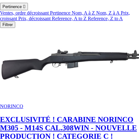
Pertinence

Ventes, ordre décroissant
Pertinence
Nom, A à Z
Nom, Z à A
Prix,
croissant
Prix, décroissant
Reference, A to Z
Reference, Z to A
Filtrer
NORINCO
EXCLUSIVITÉ ! CARABINE NORINCO
M305 - M14S CAL.308WIN - NOUVELLE
PRODUCTION ! CATEGORIE C !