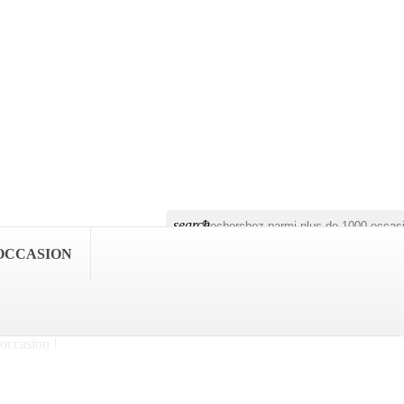
search
OCCASION