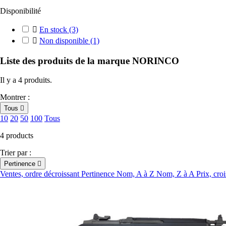
Disponibilité

En stock
(3)

Non disponible
(1)
Liste des produits de la marque NORINCO
Il y a 4 produits.
Montrer :
Tous

10
20
50
100
Tous
4 products
Trier par :
Pertinence

Ventes, ordre décroissant
Pertinence
Nom, A à Z
Nom, Z à A
Prix, cro