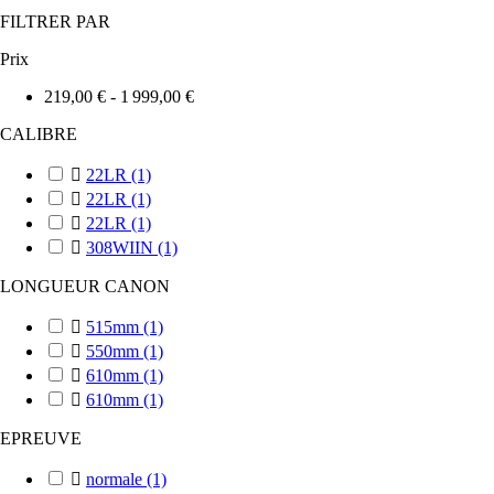
FILTRER PAR
Prix
219,00 € - 1 999,00 €
CALIBRE

22LR
(1)

22LR
(1)

22LR
(1)

308WIIN
(1)
LONGUEUR CANON

515mm
(1)

550mm
(1)

610mm
(1)

610mm
(1)
EPREUVE

normale
(1)